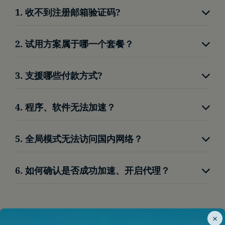
1. 收不到注册邮箱验证码?
请查看垃圾信箱
2. 试用方案属于哪一个套餐？
重新发送并等待片刻
无限流量-顺跑2K高清。
点击左下角红色按钮，联系线上客服
3. 支援哪些付款方式?
我门支援微信支付、支付宝，给使用者便利的体
4. 程序、软件无法加速？
验。
请将程序关闭后，客户端改为【全局模式】后重新
5. 全局模式无法访问国内网络？
开启程序。
为了使用者网路安全，我们阻档了透过代理访问国
6. 如何确认是否成功加速、开启代理？
内网络，避免使用者所在区域频繁切换。
访问
Google
、
YouTube
等网页，能开启即加速成
功。
×